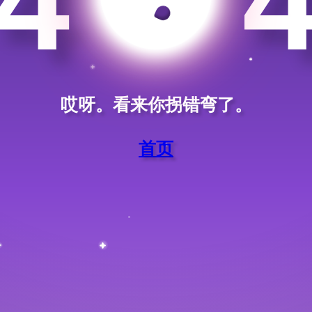
4
哎呀。看来你拐错弯了。
首页